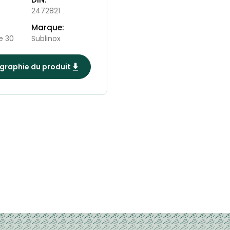
2472821
Marque:
e 30
Sublinox
raphie du produit