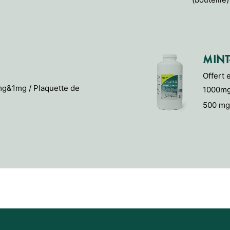
MINT
Offert 
mg&1mg / Plaquette de
1000mg 
500 mg 