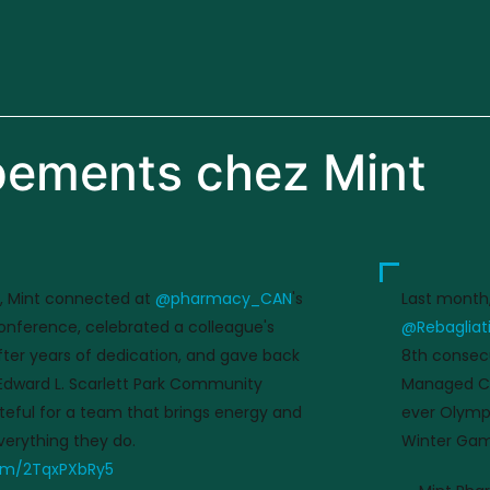
ements chez Mint
, Mint connected at
@pharmacy_CAN
's
Last month
nference, celebrated a colleague's
@Rebagliat
fter years of dedication, and gave back
8th consecu
 Edward L. Scarlett Park Community
Managed Co
teful for a team that brings energy and
ever Olympi
verything they do.
Winter Gam
com/2TqxPXbRy5