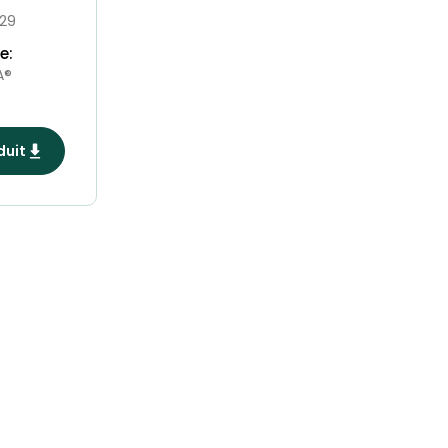
29
e:
A®
duit