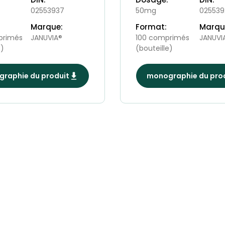
02553937
50mg
025539
Marque:
Format:
Marqu
primés
JANUVIA®
100 comprimés
JANUVI
e)
(bouteille)
raphie du produit
monographie du pro