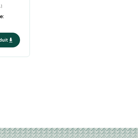
1
e:
duit