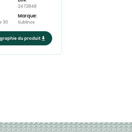
2472848
Marque:
e 30
Sublinox
raphie du produit